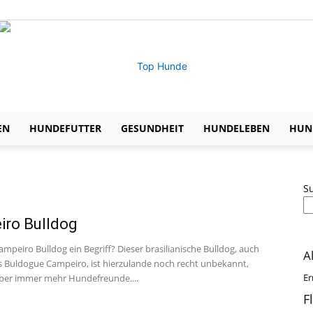
EN
HUNDEFUTTER
GESUNDHEIT
HUNDELEBEN
HUND
Expertentipps
S
iro Bulldog
zu
ampeiro Bulldog ein Begriff? Dieser brasilianische Bulldog, auch
A
s Buldogue Campeiro, ist hierzulande noch recht unbekannt,
Er
 aber immer mehr Hundefreunde....
F