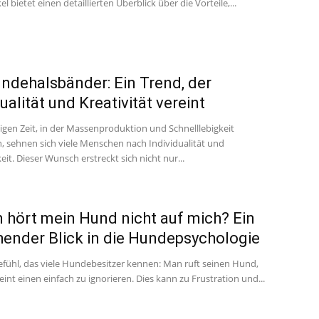
el bietet einen detaillierten Überblick über die Vorteile,...
ndehalsbänder: Ein Trend, der
ualität und Kreativität vereint
igen Zeit, in der Massenproduktion und Schnelllebigkeit
, sehnen sich viele Menschen nach Individualität und
keit. Dieser Wunsch erstreckt sich nicht nur...
hört mein Hund nicht auf mich? Ein
hender Blick in die Hundepsychologie
Gefühl, das viele Hundebesitzer kennen: Man ruft seinen Hund,
eint einen einfach zu ignorieren. Dies kann zu Frustration und...