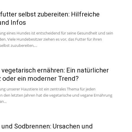
utter selbst zubereiten: Hilfreiche
und Infos
ung eines Hundes ist entscheidend für seine Gesundheit und sein
n. Viele Hundebesitzer ziehen es vor, das Futter für ihren
selbst zuzubereiten,...
vegetarisch ernähren: Ein natürlicher
 oder ein moderner Trend?
ng unserer Haustiere ist ein zentrales Thema für jeden
 In den letzten Jahren hat die vegetarische und vegane Ernährung
n...
 und Sodbrennen: Ursachen und