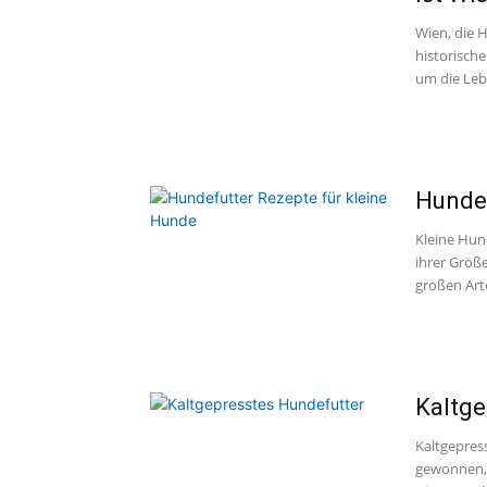
Wien, die H
historisch
um die Lebe
Hundef
Kleine Hun
ihrer Größ
großen Arte
Kaltge
Kaltgepress
gewonnen, 