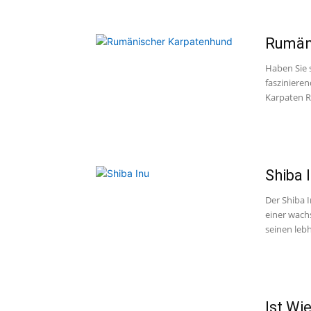
Rumän
Haben Sie 
fasziniere
Karpaten R
Shiba 
Der Shiba I
einer wach
seinen lebh
Ist Wi