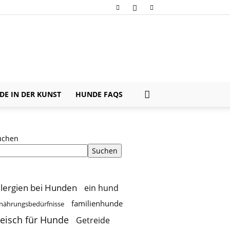
E IN DER KUNST
HUNDE FAQS
uchen
Suchen
llergien bei Hunden
ein hund
familienhunde
nährungsbedürfnisse
leisch für Hunde
Getreide