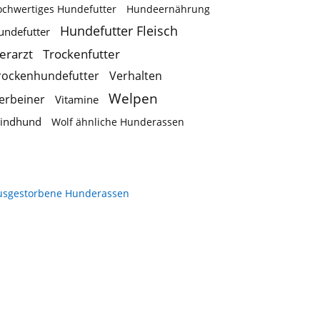
ochwertiges Hundefutter
Hundeernährung
Hundefutter Fleisch
undefutter
ierarzt
Trockenfutter
rockenhundefutter
Verhalten
Welpen
ierbeiner
Vitamine
indhund
Wolf ähnliche Hunderassen
usgestorbene Hunderassen