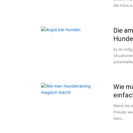
die Hitze zu
Die am
Hunde
Es ist völ
Situationen
potentielle
Wie ma
einfac
Wenn Sie e
Freude, wen
dass...