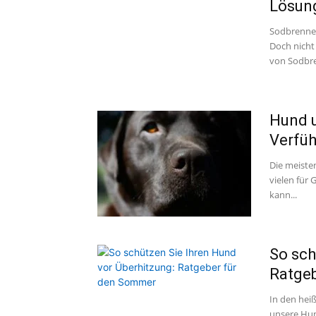
Lösun
Sodbrennen
Doch nicht
von Sodbre
Hund 
Verfüh
Die meiste
vielen für 
kann...
So sch
Ratge
In den hei
unsere Hun