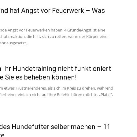
nd hat Angst vor Feuerwerk – Was
e Angst vor Feuerwerken haben: 4 GründeAngst ist eine
chutzreaktion, die hilft, sich zu retten, wenn der Körper einer
hr ausgesetzt...
Ihr Hundetraining nicht funktioniert
e Sie es beheben können!
m etwas Frustrierenderes, als sich im Kreis zu drehen, während
Vierbeiner einfach nicht auf Ihre Befehle hören möchte. „Platz!“,
es Hundefutter selber machen – 11
te