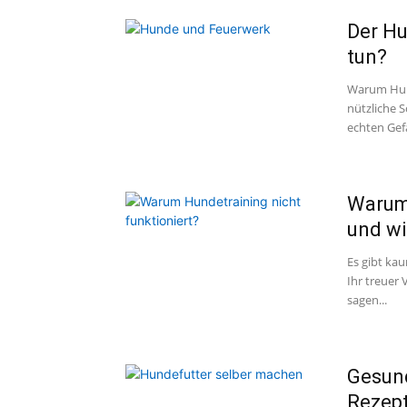
Der Hu
tun?
Warum Hund
nützliche S
echten Gefa
Warum 
und wi
Es gibt kau
Ihr treuer 
sagen...
Gesund
Rezep