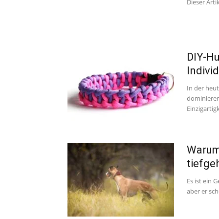
Dieser Artik
DIY-Hu
Individ
In der heut
dominieren
Einzigartig
Warum 
tiefge
Es ist ein 
aber er sch