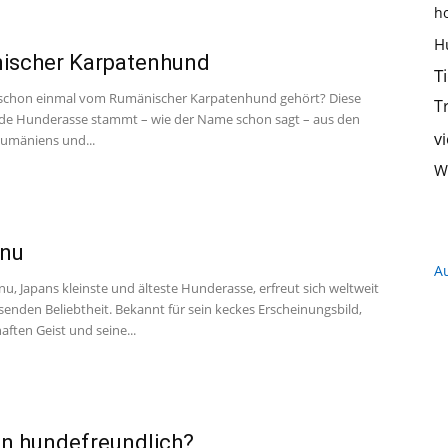
h
Hundeernährung,
H
ischer Karpatenhund
T
schon einmal vom Rumänischer Karpatenhund gehört? Diese
T
nde Hunderasse stammt – wie der Name schon sagt – aus den
v
umäniens und...
Training
W
Inu
A
nu, Japans kleinste und älteste Hunderasse, erfreut sich weltweit
und
senden Beliebtheit. Bekannt für sein keckes Erscheinungsbild,
aften Geist und seine...
Hunderassen
en hundefreundlich?