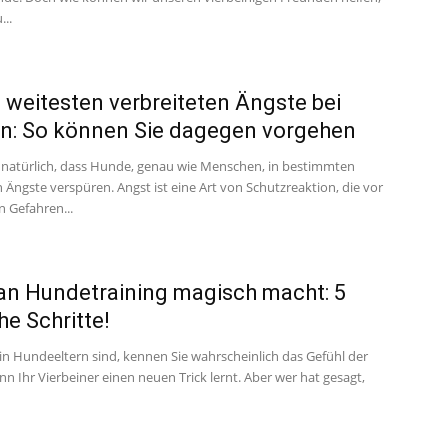
...
 weitesten verbreiteten Ängste bei
n: So können Sie dagegen vorgehen
lig natürlich, dass Hunde, genau wie Menschen, in bestimmten
 Ängste verspüren. Angst ist eine Art von Schutzreaktion, die vor
n Gefahren...
n Hundetraining magisch macht: 5
he Schritte!
in Hundeeltern sind, kennen Sie wahrscheinlich das Gefühl der
n Ihr Vierbeiner einen neuen Trick lernt. Aber wer hat gesagt,