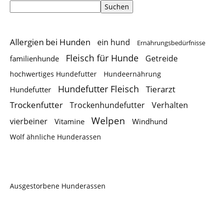
Suchen
Allergien bei Hunden
ein hund
Ernährungsbedürfnisse
Fleisch für Hunde
Getreide
familienhunde
hochwertiges Hundefutter
Hundeernährung
Hundefutter Fleisch
Tierarzt
Hundefutter
Trockenfutter
Trockenhundefutter
Verhalten
Welpen
vierbeiner
Vitamine
Windhund
Wolf ähnliche Hunderassen
Ausgestorbene Hunderassen