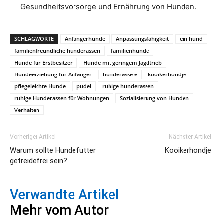
Gesundheitsvorsorge und Ernährung von Hunden.
SCHLAGWORTE
Anfängerhunde
Anpassungsfähigkeit
ein hund
familienfreundliche hunderassen
familienhunde
Hunde für Erstbesitzer
Hunde mit geringem Jagdtrieb
Hundeerziehung für Anfänger
hunderasse e
kooikerhondje
pflegeleichte Hunde
pudel
ruhige hunderassen
ruhige Hunderassen für Wohnungen
Sozialisierung von Hunden
Verhalten
Vorheriger Artikel
Nächster Artikel
Warum sollte Hundefutter
Kooikerhondje
getreidefrei sein?
Verwandte Artikel
Mehr vom Autor