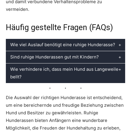
und damit verbundene Verhaltensprobleme zu
vermeiden.
Häufig gestellte Fragen (FAQs)
Wie viel Auslauf benötigt eine ruhige Hunderasse?
Sind ruhige Hunderassen gut mit Kindern?
Obwohl ruhige Rassen weniger Energie haben,
benötigen sie regelmäßige Bewegung, um gesund zu
Wie verhindere ich, dass mein Hund aus Langeweile
Ja, die meisten ruhigen Hunderassen sind bekannt
bleiben.
bellt?
für ihre Geduld und Sanftmut, was sie zu großartigen
Familienhunden macht.
Regelmäßige Bewegung, geistige Anregung durch
Die Auswahl der richtigen Hunderasse ist entscheidend,
Spiele und Training sowie genügend
um eine bereichernde und freudige Beziehung zwischen
Aufmerksamkeit können helfen, Langeweile zu
Hund und Besitzer zu gewährleisten. Ruhige
vermeiden.
Hunderassen bieten Anfängern eine wunderbare
Möglichkeit, die Freuden der Hundehaltung zu erleben,