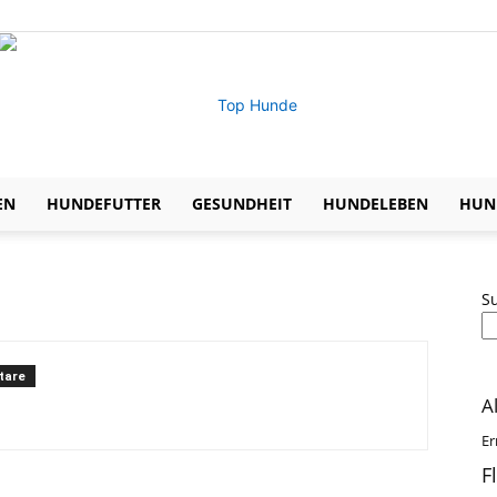
EN
HUNDEFUTTER
GESUNDHEIT
HUNDELEBEN
HUND
Expertentipps
S
tare
zu
A
Er
F