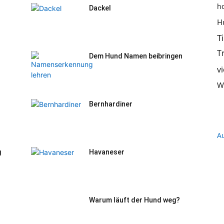
h
Dackel
Hundeernährung,
H
T
T
Dem Hund Namen beibringen
v
Training
W
Bernhardiner
A
und
g
Havaneser
Warum läuft der Hund weg?
Hunderassen