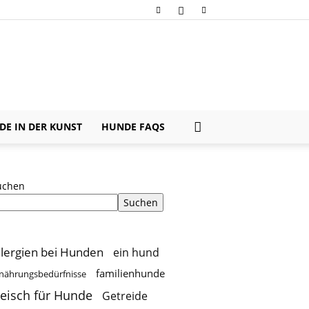
E IN DER KUNST
HUNDE FAQS
uchen
Suchen
llergien bei Hunden
ein hund
familienhunde
nährungsbedürfnisse
leisch für Hunde
Getreide