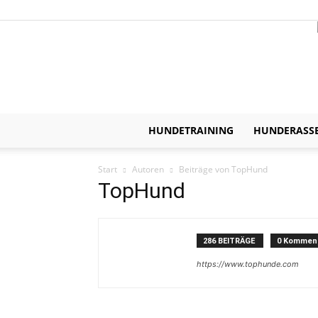
HUNDETRAINING
HUNDERASS
Start
Autoren
Beiträge von TopHund
TopHund
286 BEITRÄGE
0 Kommen
https://www.tophunde.com