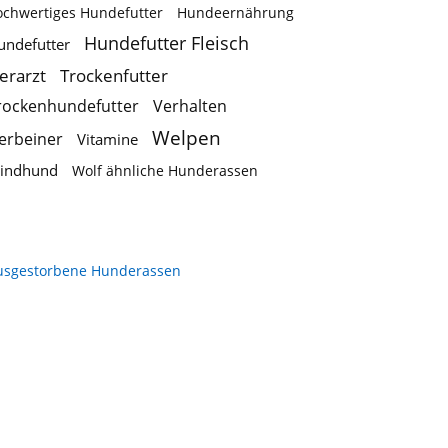
ochwertiges Hundefutter
Hundeernährung
Hundefutter Fleisch
undefutter
ierarzt
Trockenfutter
rockenhundefutter
Verhalten
Welpen
ierbeiner
Vitamine
indhund
Wolf ähnliche Hunderassen
usgestorbene Hunderassen