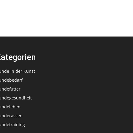
ategorien
unde in der Kunst
undebedarf
undefutter
undegesundheit
undeleben
underassen
undetraining