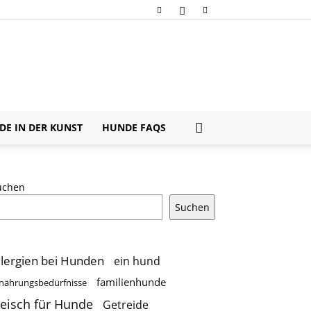
E IN DER KUNST
HUNDE FAQS
uchen
Suchen
llergien bei Hunden
ein hund
familienhunde
nährungsbedürfnisse
leisch für Hunde
Getreide