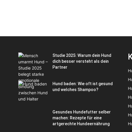
K
Studie 2025: Warum dein Hund
dich besser versteht als dein
Partner
H
H
Hund baden: Wie oft ist gesund
H
und welches Shampoo?
H
H
Gesundes Hundefutter selber
H
machen: Rezepte für eine
H
artgerechte Hundeernährung