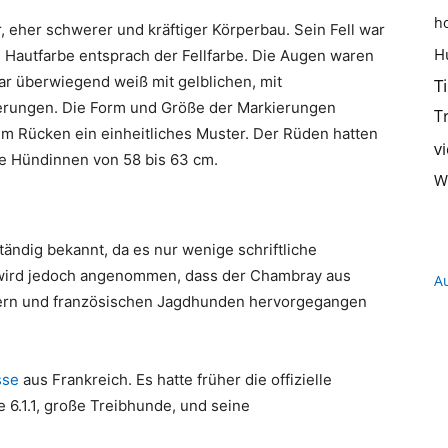
h
 eher schwerer und kräftiger Körperbau. Sein Fell war
Hundeernährung,
H
e Hautfarbe entsprach der Fellfarbe. Die Augen waren
 war überwiegend weiß mit gelblichen, mit
T
rungen. Die Form und Größe der Markierungen
T
em Rücken ein einheitliches Muster. Der Rüden hatten
v
ie Hündinnen von 58 bis 63 cm.
Training
W
tändig bekannt, da es nur wenige schriftliche
 wird jedoch angenommen, dass der Chambray aus
A
und
tern und französischen Jagdhunden hervorgegangen
sse
aus Frankreich. Es hatte früher die offizielle
6.1.1, große Treibhunde, und seine
Hunderassen