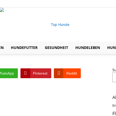
EN
HUNDEFUTTER
GESUNDHEIT
HUNDELEBEN
HUND
Expertentipps
S
hatsApp
Pinterest
Reddit
zu
A
Er
F