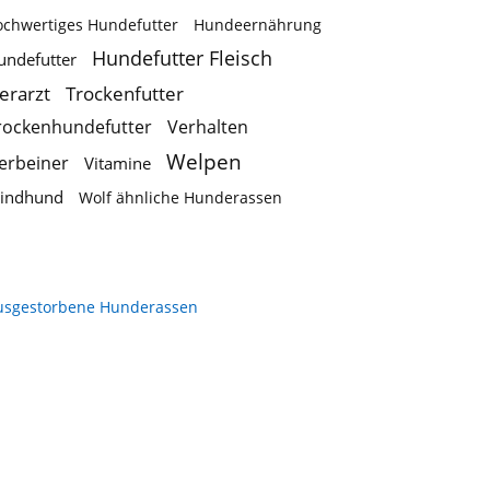
ochwertiges Hundefutter
Hundeernährung
Hundefutter Fleisch
undefutter
ierarzt
Trockenfutter
rockenhundefutter
Verhalten
Welpen
ierbeiner
Vitamine
indhund
Wolf ähnliche Hunderassen
usgestorbene Hunderassen