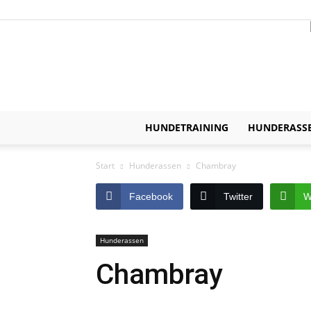
HUNDETRAINING
HUNDERASS
Start
Hunderassen
Chambray
Facebook
Twitter
W
Hunderassen
Chambray