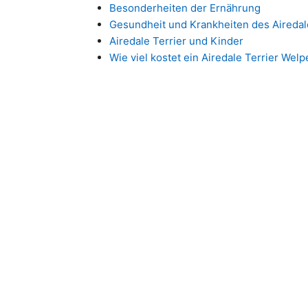
Besonderheiten der Ernährung
Gesundheit und Krankheiten des Airedal
Airedale Terrier und Kinder
Wie viel kostet ein Airedale Terrier Welp
Bekannt als der „König der Terrie
größte aller Terrier. Die Hunde
Yorkshire und wurde geschaffen
zwischen den Flüssen Aire und 
Sporthund wurde er auch zu ein
Ersten Weltkrieg bewährte.