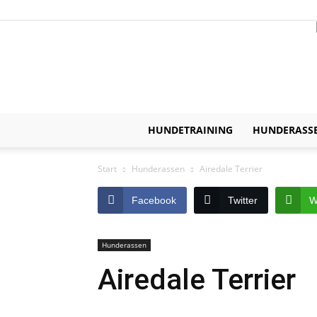
HUNDETRAINING
HUNDERASS
Start
Hunderassen
Airedale Terrier
Facebook
Twitter
W
Hunderassen
Airedale Terrier