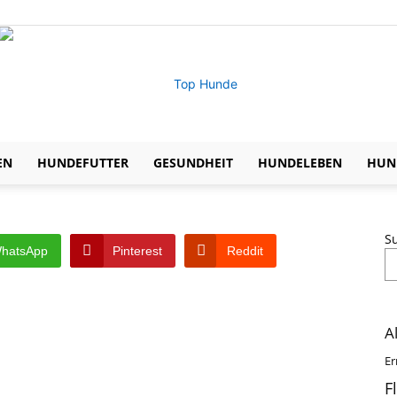
EN
HUNDEFUTTER
GESUNDHEIT
HUNDELEBEN
HUND
Expertentipps
S
hatsApp
Pinterest
Reddit
zu
A
Er
F