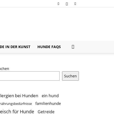
E IN DER KUNST
HUNDE FAQS
uchen
Suchen
llergien bei Hunden
ein hund
familienhunde
nährungsbedürfnisse
leisch für Hunde
Getreide