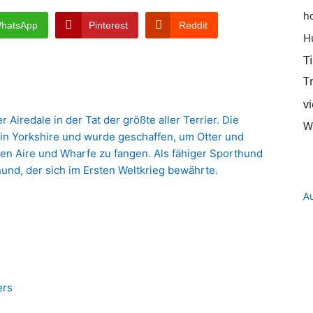
h
Hundeernährung,
hatsApp
Pinterest
Reddit
H
T
T
v
Training
r Airedale in der Tat der größte aller Terrier. Die
W
in Yorkshire und wurde geschaffen, um Otter und
en Aire und Wharfe zu fangen. Als fähiger Sporthund
und, der sich im Ersten Weltkrieg bewährte.
A
und
ers
Hunderassen