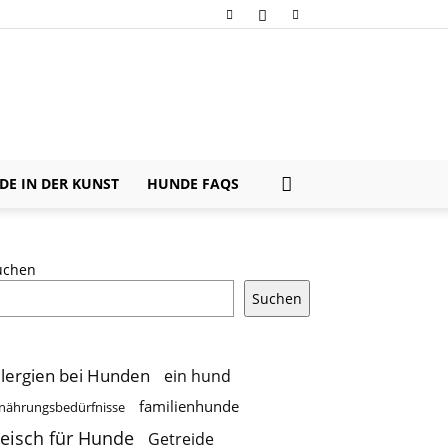
E IN DER KUNST
HUNDE FAQS
uchen
Suchen
llergien bei Hunden
ein hund
familienhunde
nährungsbedürfnisse
leisch für Hunde
Getreide