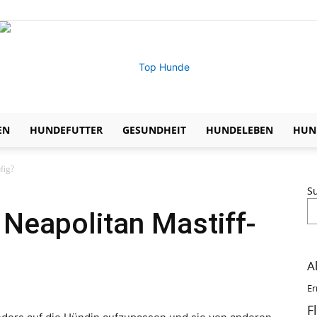
EN
HUNDEFUTTER
GESUNDHEIT
HUNDELEBEN
HUND
Expertentipps
fig?
S
 Neapolitan Mastiff-
zu
A
Er
F