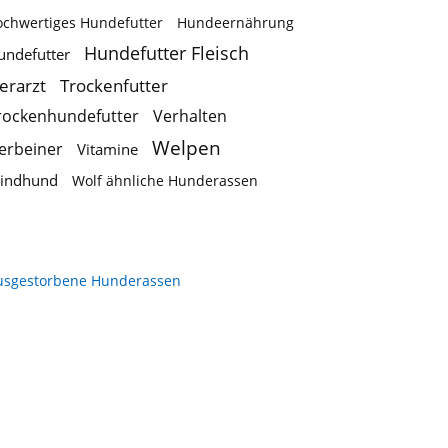
ochwertiges Hundefutter
Hundeernährung
Hundefutter Fleisch
undefutter
ierarzt
Trockenfutter
rockenhundefutter
Verhalten
Welpen
ierbeiner
Vitamine
indhund
Wolf ähnliche Hunderassen
usgestorbene Hunderassen