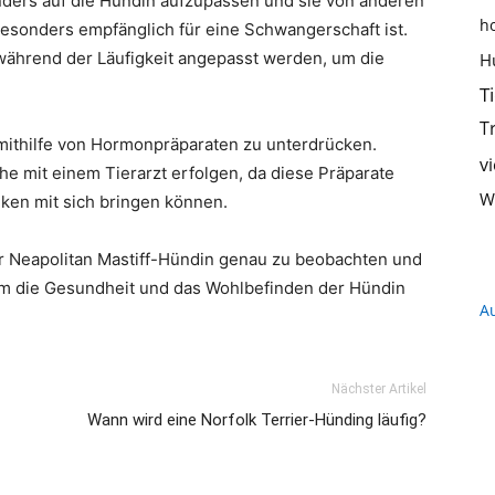
onders auf die Hündin aufzupassen und sie von anderen
h
 besonders empfänglich für eine Schwangerschaft ist.
Hundeernährung,
 während der Läufigkeit angepasst werden, um die
H
T
T
t mithilfe von Hormonpräparaten zu unterdrücken.
v
he mit einem Tierarzt erfolgen, da diese Präparate
Training
W
iken mit sich bringen können.
ner Neapolitan Mastiff-Hündin genau zu beobachten und
m die Gesundheit und das Wohlbefinden der Hündin
A
und
Nächster Artikel
Wann wird eine Norfolk Terrier-Hünding läufig?
Hunderassen