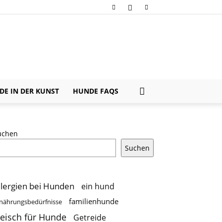
E IN DER KUNST
HUNDE FAQS
uchen
Suchen
llergien bei Hunden
ein hund
familienhunde
nährungsbedürfnisse
leisch für Hunde
Getreide