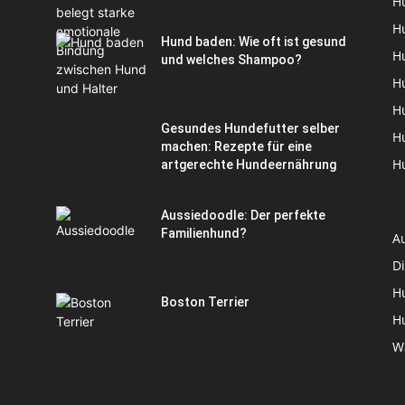
H
H
Hund baden: Wie oft ist gesund
H
und welches Shampoo?
H
H
Gesundes Hundefutter selber
H
machen: Rezepte für eine
H
artgerechte Hundeernährung
Aussiedoodle: Der perfekte
Familienhund?
A
D
H
Boston Terrier
H
W