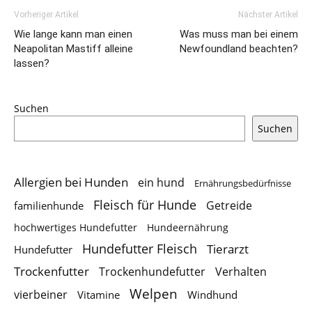
Vorheriger Artikel
Nächster Artikel
Wie lange kann man einen
Was muss man bei einem
Neapolitan Mastiff alleine
Newfoundland beachten?
lassen?
Suchen
Suchen
Allergien bei Hunden
ein hund
Ernährungsbedürfnisse
Fleisch für Hunde
Getreide
familienhunde
hochwertiges Hundefutter
Hundeernährung
Hundefutter Fleisch
Tierarzt
Hundefutter
Trockenfutter
Trockenhundefutter
Verhalten
Welpen
vierbeiner
Vitamine
Windhund