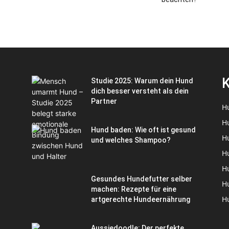
K
Studie 2025: Warum dein Hund
dich besser versteht als dein
Partner
H
H
Hund baden: Wie oft ist gesund
H
und welches Shampoo?
H
H
Gesundes Hundefutter selber
H
machen: Rezepte für eine
H
artgerechte Hundeernährung
Aussiedoodle: Der perfekte