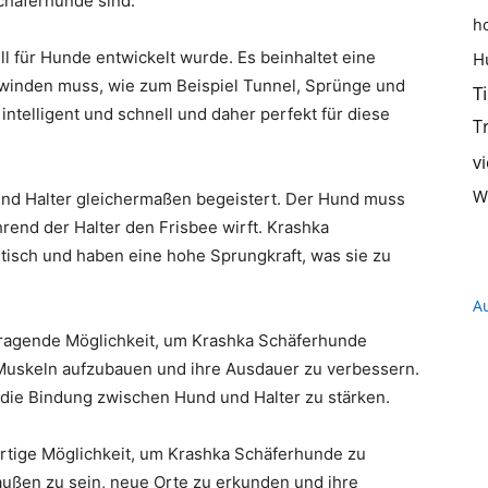
chäferhunde sind:
h
Hundeernährung,
ziell für Hunde entwickelt wurde. Es beinhaltet eine
H
rwinden muss, wie zum Beispiel Tunnel, Sprünge und
T
ntelligent und schnell und daher perfekt für diese
T
v
Training
W
d und Halter gleichermaßen begeistert. Der Hund muss
end der Halter den Frisbee wirft. Krashka
tisch und haben eine hohe Sprungkraft, was sie zu
A
und
ragende Möglichkeit, um Krashka Schäferhunde
re Muskeln aufzubauen und ihre Ausdauer zu verbessern.
m die Bindung zwischen Hund und Halter zu stärken.
artige Möglichkeit, um Krashka Schäferhunde zu
Hunderassen
draußen zu sein, neue Orte zu erkunden und ihre