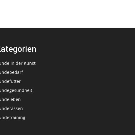
ategorien
unde in der Kunst
undebedarf
undefutter
undegesundheit
undeleben
underassen
undetraining