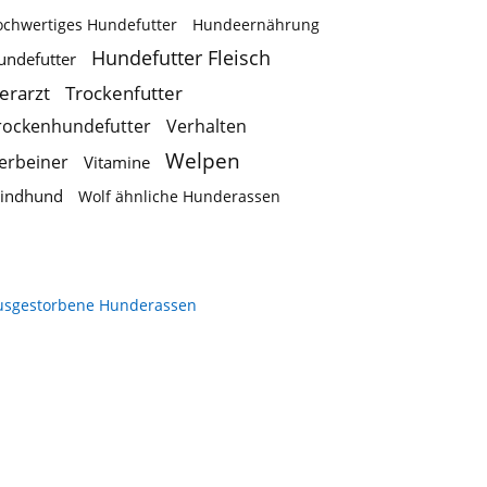
ochwertiges Hundefutter
Hundeernährung
Hundefutter Fleisch
undefutter
ierarzt
Trockenfutter
rockenhundefutter
Verhalten
Welpen
ierbeiner
Vitamine
indhund
Wolf ähnliche Hunderassen
usgestorbene Hunderassen