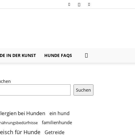
E IN DER KUNST
HUNDE FAQS
uchen
Suchen
llergien bei Hunden
ein hund
familienhunde
nährungsbedürfnisse
leisch für Hunde
Getreide