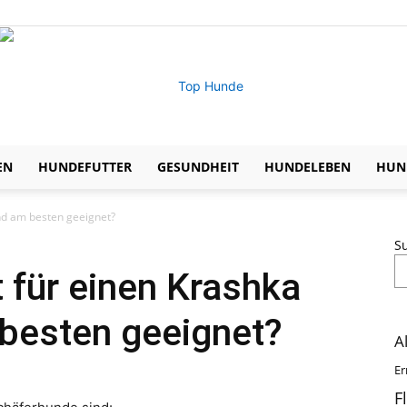
EN
HUNDEFUTTER
GESUNDHEIT
HUNDELEBEN
HUND
Expertentipps
nd am besten geeignet?
S
t für einen Krashka
besten geeignet?
zu
A
Er
F