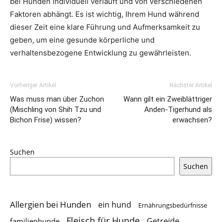
bei Hunden individuell verläuft und von verschiedenen
Faktoren abhängt. Es ist wichtig, Ihrem Hund während
dieser Zeit eine klare Führung und Aufmerksamkeit zu
geben, um eine gesunde körperliche und
verhaltensbezogene Entwicklung zu gewährleisten.
Vorheriger Artikel
Nächster Artikel
Was muss man über Zuchon
Wann gilt ein Zweiblättriger
(Mischling von Shih Tzu und
Anden-Tigerhund als
Bichon Frise) wissen?
erwachsen?
Suchen
Suchen
Allergien bei Hunden
ein hund
Ernährungsbedürfnisse
Fleisch für Hunde
Getreide
familienhunde