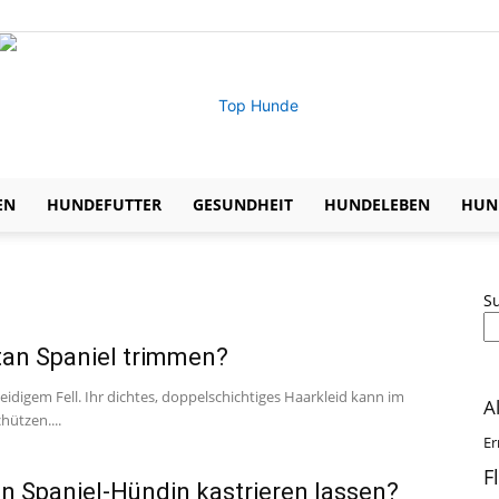
EN
HUNDEFUTTER
GESUNDHEIT
HUNDELEBEN
HUND
Expertentipps
S
tan Spaniel trimmen?
zu
seidigem Fell. Ihr dichtes, doppelschichtiges Haarkleid kann im
A
ützen....
Er
F
n Spaniel-Hündin kastrieren lassen?