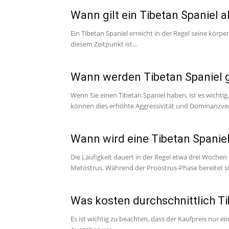
Wann gilt ein Tibetan Spaniel 
Ein Tibetan Spaniel erreicht in der Regel seine körpe
diesem Zeitpunkt ist...
Wann werden Tibetan Spaniel g
Wenn Sie einen Tibetan Spaniel haben, ist es wichtig
können dies erhöhte Aggressivität und Dominanzver
Wann wird eine Tibetan Spanie
Die Läufigkeit dauert in der Regel etwa drei Wochen 
Metöstrus. Während der Proöstrus-Phase bereitet sic
Was kosten durchschnittlich Ti
Es ist wichtig zu beachten, dass der Kaufpreis nur ein