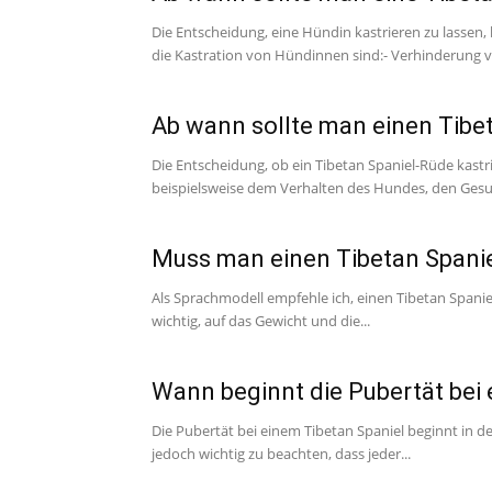
Die Entscheidung, eine Hündin kastrieren zu lassen,
die Kastration von Hündinnen sind:- Verhinderung 
Ab wann sollte man einen Tibet
Die Entscheidung, ob ein Tibetan Spaniel-Rüde kastr
beispielsweise dem Verhalten des Hundes, den Gesun
Muss man einen Tibetan Spanie
Als Sprachmodell empfehle ich, einen Tibetan Spanie
wichtig, auf das Gewicht und die...
Wann beginnt die Pubertät bei 
Die Pubertät bei einem Tibetan Spaniel beginnt in 
jedoch wichtig zu beachten, dass jeder...