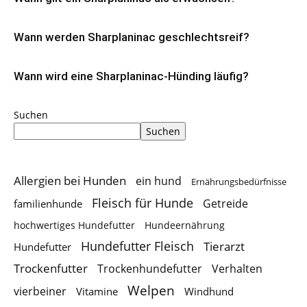
Wann werden Sharplaninac geschlechtsreif?
Wann wird eine Sharplaninac-Hünding läufig?
Suchen
Suchen
Allergien bei Hunden
ein hund
Ernährungsbedürfnisse
Fleisch für Hunde
Getreide
familienhunde
hochwertiges Hundefutter
Hundeernährung
Hundefutter Fleisch
Tierarzt
Hundefutter
Trockenfutter
Trockenhundefutter
Verhalten
Welpen
vierbeiner
Vitamine
Windhund