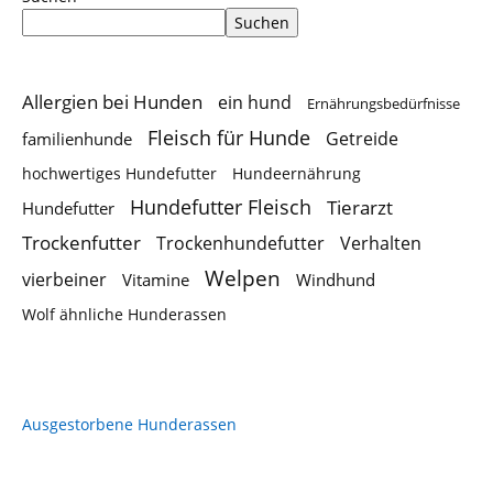
Suchen
Allergien bei Hunden
ein hund
Ernährungsbedürfnisse
Fleisch für Hunde
Getreide
familienhunde
hochwertiges Hundefutter
Hundeernährung
Hundefutter Fleisch
Tierarzt
Hundefutter
Trockenfutter
Trockenhundefutter
Verhalten
Welpen
vierbeiner
Vitamine
Windhund
Wolf ähnliche Hunderassen
Ausgestorbene Hunderassen