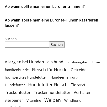
Ab wann sollte man einen Lurcher trimmen?
Ab wann sollte man eine Lurcher-Hündin kastrieren
lassen?
Suchen
Suchen
Allergien bei Hunden
ein hund
Ernährungsbedürfnisse
Fleisch für Hunde
Getreide
familienhunde
hochwertiges Hundefutter
Hundeernährung
Hundefutter Fleisch
Tierarzt
Hundefutter
Trockenfutter
Trockenhundefutter
Verhalten
Welpen
vierbeiner
Vitamine
Windhund