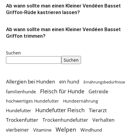
Ab wann sollte man einen Kleiner Vendéen Basset
Griffon-Rüde kastrieren lassen?
Ab wann sollte man einen Kleiner Vendéen Basset
Griffon trimmen?
Suchen
Suchen
Allergien bei Hunden
ein hund
Ernährungsbedürfnisse
Fleisch für Hunde
Getreide
familienhunde
hochwertiges Hundefutter
Hundeernährung
Hundefutter Fleisch
Tierarzt
Hundefutter
Trockenfutter
Trockenhundefutter
Verhalten
Welpen
vierbeiner
Vitamine
Windhund