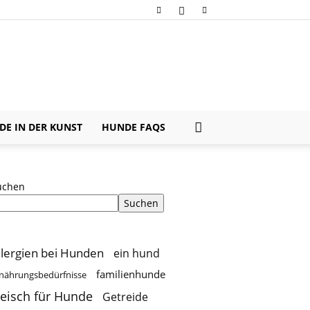
E IN DER KUNST
HUNDE FAQS
uchen
Suchen
llergien bei Hunden
ein hund
familienhunde
nährungsbedürfnisse
leisch für Hunde
Getreide