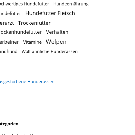
ochwertiges Hundefutter
Hundeernährung
Hundefutter Fleisch
undefutter
ierarzt
Trockenfutter
rockenhundefutter
Verhalten
Welpen
ierbeiner
Vitamine
indhund
Wolf ähnliche Hunderassen
usgestorbene Hunderassen
ategorien