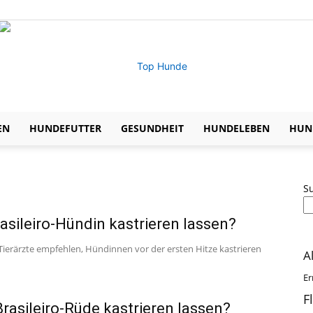
EN
HUNDEFUTTER
GESUNDHEIT
HUNDELEBEN
HUND
Expertentipps
S
asileiro-Hündin kastrieren lassen?
zu
e Tierärzte empfehlen, Hündinnen vor der ersten Hitze kastrieren
A
Er
F
rasileiro-Rüde kastrieren lassen?