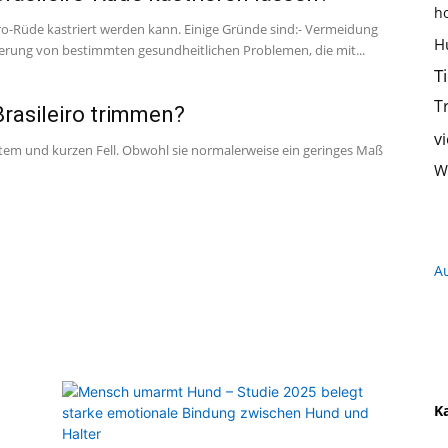
h
iro-Rüde kastriert werden kann. Einige Gründe sind:- Vermeidung
Hundeernährung,
H
rung von bestimmten gesundheitlichen Problemen, die mit...
T
T
Brasileiro trimmen?
v
ichtem und kurzen Fell. Obwohl sie normalerweise ein geringes Maß
Training
W
A
und
K
Hunderassen