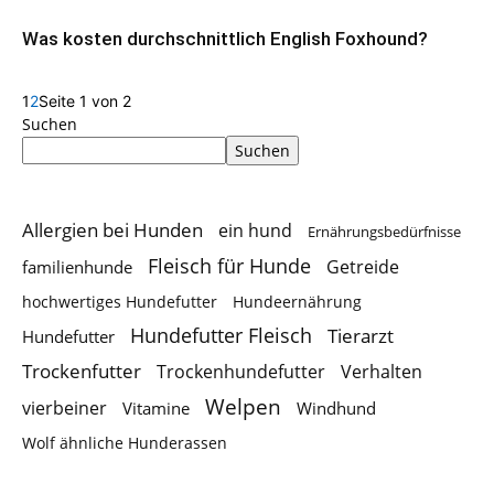
Was kosten durchschnittlich English Foxhound?
1
2
Seite 1 von 2
Suchen
Suchen
Allergien bei Hunden
ein hund
Ernährungsbedürfnisse
Fleisch für Hunde
Getreide
familienhunde
hochwertiges Hundefutter
Hundeernährung
Hundefutter Fleisch
Tierarzt
Hundefutter
Trockenfutter
Trockenhundefutter
Verhalten
Welpen
vierbeiner
Vitamine
Windhund
Wolf ähnliche Hunderassen