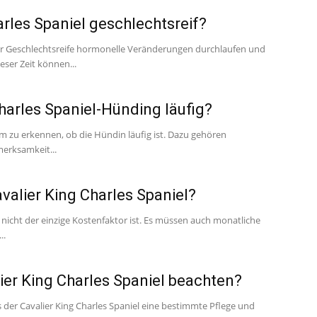
rles Spaniel geschlechtsreif?
rer Geschlechtsreife hormonelle Veränderungen durchlaufen und
eser Zeit können...
harles Spaniel-Hünding läufig?
um zu erkennen, ob die Hündin läufig ist. Dazu gehören
erksamkeit...
valier King Charles Spaniel?
s nicht der einzige Kostenfaktor ist. Es müssen auch monatliche
..
er King Charles Spaniel beachten?
s der Cavalier King Charles Spaniel eine bestimmte Pflege und