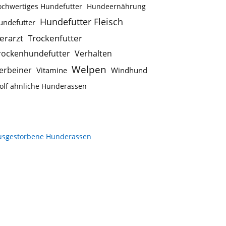
ochwertiges Hundefutter
Hundeernährung
Hundefutter Fleisch
undefutter
ierarzt
Trockenfutter
rockenhundefutter
Verhalten
Welpen
ierbeiner
Vitamine
Windhund
olf ähnliche Hunderassen
usgestorbene Hunderassen