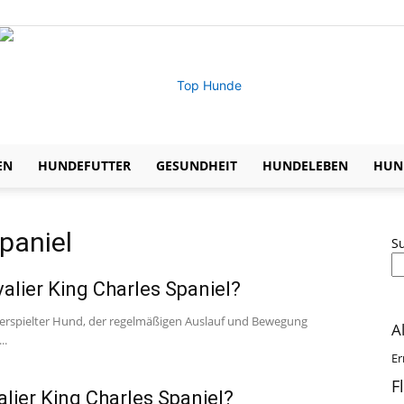
EN
HUNDEFUTTER
GESUNDHEIT
HUNDELEBEN
HUND
Expertentipps
paniel
S
valier King Charles Spaniel?
zu
nd verspielter Hund, der regelmäßigen Auslauf und Bewegung
A
..
Er
F
alier King Charles Spaniel?