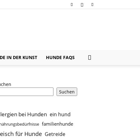
E IN DER KUNST
HUNDE FAQS
uchen
Suchen
llergien bei Hunden
ein hund
familienhunde
nährungsbedürfnisse
leisch für Hunde
Getreide