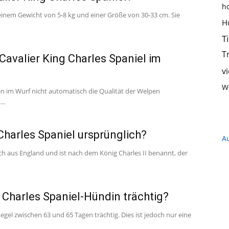
h
 einem Gewicht von 5-8 kg und einer Größe von 30-33 cm. Sie
Hundeernährung,
H
T
T
avalier King Charles Spaniel im
v
Training
W
pen im Wurf nicht automatisch die Qualität der Welpen
..
harles Spaniel ursprünglich?
A
und
ch aus England und ist nach dem König Charles II benannt, der
g Charles Spaniel-Hündin trächtig?
Regel zwischen 63 und 65 Tagen trächtig. Dies ist jedoch nur eine
Hunderassen