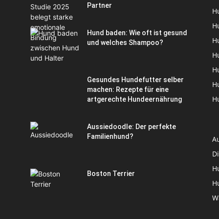
Partner
H
H
Hund baden: Wie oft ist gesund
H
und welches Shampoo?
H
H
Gesundes Hundefutter selber
H
machen: Rezepte für eine
H
artgerechte Hundeernährung
Aussiedoodle: Der perfekte
Familienhund?
A
D
H
Boston Terrier
H
W