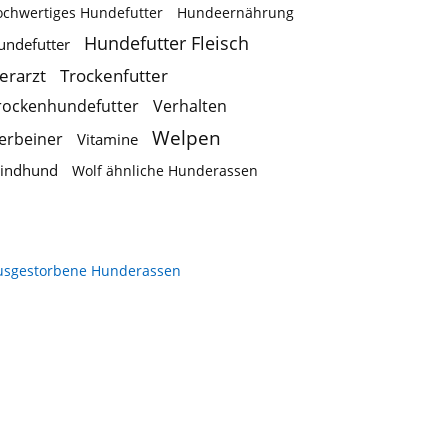
ochwertiges Hundefutter
Hundeernährung
Hundefutter Fleisch
undefutter
ierarzt
Trockenfutter
rockenhundefutter
Verhalten
Welpen
ierbeiner
Vitamine
indhund
Wolf ähnliche Hunderassen
usgestorbene Hunderassen