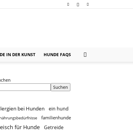
E IN DER KUNST
HUNDE FAQS
uchen
Suchen
llergien bei Hunden
ein hund
familienhunde
nährungsbedürfnisse
leisch für Hunde
Getreide