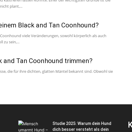
kastrieren lassen könnte. Einer der wichtigsten Gründe ist die
cht plant,...
i einem Black and Tan Coonhound?
 Coonhound viele Veränderungen, sowohl körperlich als auch
 zu sein,...
ck and Tan Coonhound trimmen?
e, die für ihre dichten, glatten Mäntel bekannt sind. Obwohl sie
K
Studie 2025: Warum dein Hund
dich besser versteht als dein