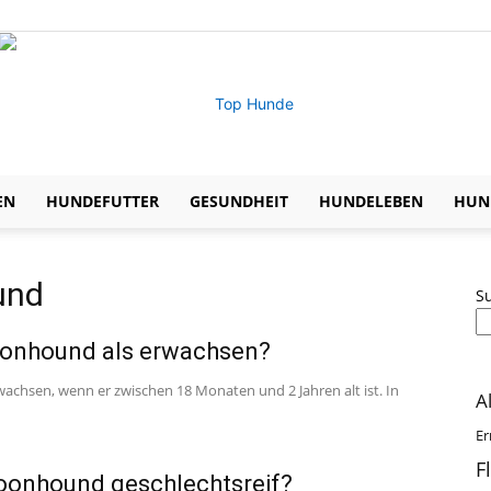
EN
HUNDEFUTTER
GESUNDHEIT
HUNDELEBEN
HUND
Expertentipps
und
S
Coonhound als erwachsen?
zu
rwachsen, wenn er zwischen 18 Monaten und 2 Jahren alt ist. In
A
Er
F
oonhound geschlechtsreif?