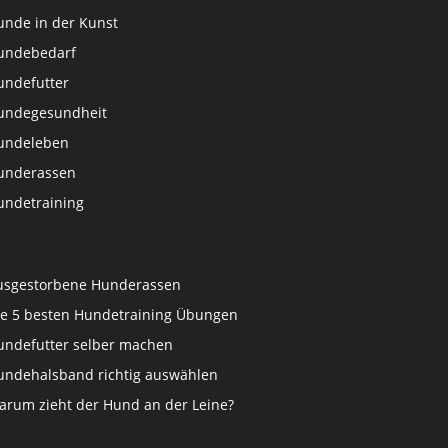
unde in der Kunst
undebedarf
undefutter
undegesundheit
undeleben
underassen
undetraining
usgestorbene Hunderassen
ie 5 besten Hundetraining Übungen
undefutter selber machen
undehalsband richtig auswählen
arum zieht der Hund an der Leine?