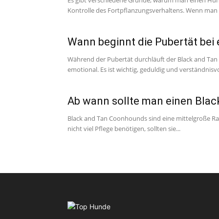
Es gibt verschiedene Gründe, warum man einen Hund 
Kontrolle des Fortpflanzungsverhaltens. Wenn man ni
Wann beginnt die Pubertät be
Während der Pubertät durchläuft der Black and Tan
emotional. Es ist wichtig, geduldig und verständnisvoll
Ab wann sollte man einen Bla
Black and Tan Coonhounds sind eine mittelgroße Rass
nicht viel Pflege benötigen, sollten sie...