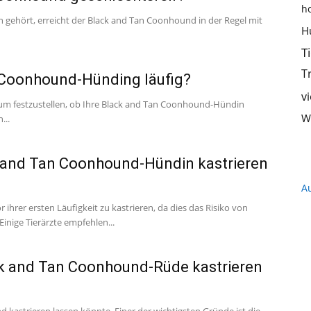
h
n gehört, erreicht der Black and Tan Coonhound in der Regel mit
Hundeernährung,
H
T
T
 Coonhound-Hünding läufig?
v
, um festzustellen, ob Ihre Black and Tan Coonhound-Hündin
Training
W
...
k and Tan Coonhound-Hündin kastrieren
A
und
hrer ersten Läufigkeit zu kastrieren, da dies das Risiko von
inige Tierärzte empfehlen...
ck and Tan Coonhound-Rüde kastrieren
Hunderassen