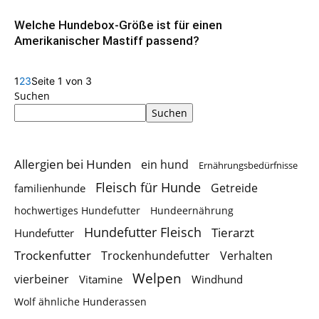
Welche Hundebox-Größe ist für einen
Amerikanischer Mastiff passend?
1
2
3
Seite 1 von 3
Suchen
Suchen
Allergien bei Hunden
ein hund
Ernährungsbedürfnisse
Fleisch für Hunde
Getreide
familienhunde
hochwertiges Hundefutter
Hundeernährung
Hundefutter Fleisch
Tierarzt
Hundefutter
Trockenfutter
Trockenhundefutter
Verhalten
Welpen
vierbeiner
Vitamine
Windhund
Wolf ähnliche Hunderassen