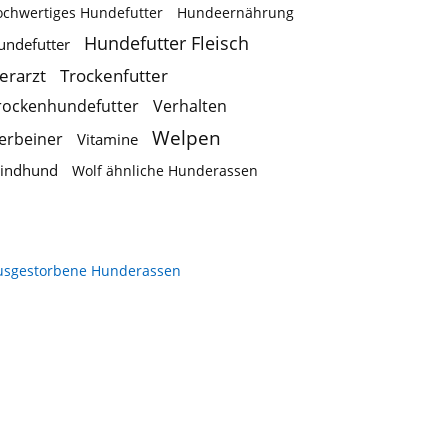
ochwertiges Hundefutter
Hundeernährung
Hundefutter Fleisch
undefutter
ierarzt
Trockenfutter
rockenhundefutter
Verhalten
Welpen
ierbeiner
Vitamine
indhund
Wolf ähnliche Hunderassen
usgestorbene Hunderassen