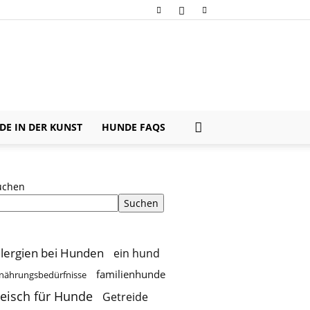
E IN DER KUNST
HUNDE FAQS
uchen
Suchen
llergien bei Hunden
ein hund
familienhunde
nährungsbedürfnisse
leisch für Hunde
Getreide