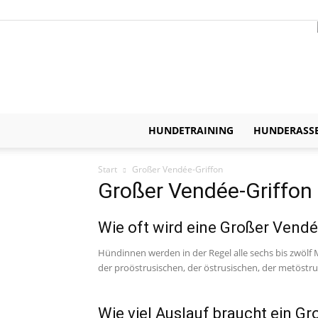
HUNDETRAINING
HUNDERASS
Start
Großer Vendée-Griffon
Großer Vendée-Griffon
Wie oft wird eine Großer Vendé
Hündinnen werden in der Regel alle sechs bis zwölf 
der proöstrusischen, der östrusischen, der metöstru
Wie viel Auslauf braucht ein G