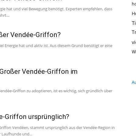
h
ergie hat und viel Bewegung benötigt. Experten empfehlen, dass
Hundeernährung,
H
rt...
T
T
roßer Vendée-Griffon?
v
el Energie hat und aktiv ist. Aus diesem Grund benötigt er eine
Training
W
Großer Vendée-Griffon im
A
und
ée-Griffon zu adoptieren, ist es wichtig, sich gründlich über
Griffon ursprünglich?
Griffon Vendéen, stammt ursprünglich aus der Vendée-Region in
Hunderassen
r Laufhunde und...