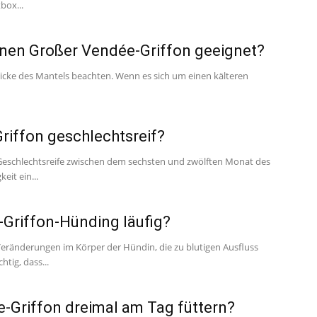
box...
inen Großer Vendée-Griffon geeignet?
Dicke des Mantels beachten. Wenn es sich um einen kälteren
iffon geschlechtsreif?
 Geschlechtsreife zwischen dem sechsten und zwölften Monat des
eit ein...
Griffon-Hünding läufig?
ränderungen im Körper der Hündin, die zu blutigen Ausfluss
tig, dass...
-Griffon dreimal am Tag füttern?