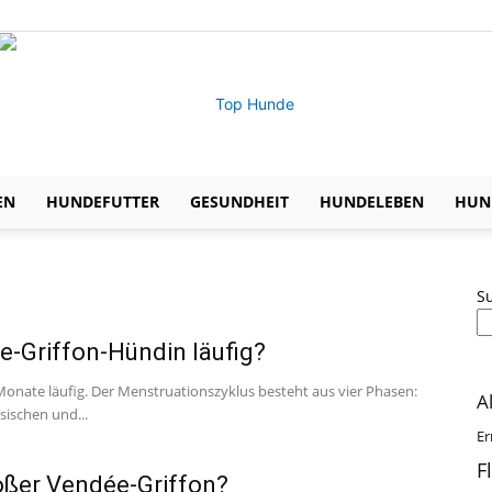
EN
HUNDEFUTTER
GESUNDHEIT
HUNDELEBEN
HUND
Expertentipps
S
e-Griffon-Hündin läufig?
zu
Monate läufig. Der Menstruationszyklus besteht aus vier Phasen:
A
sischen und...
Er
F
roßer Vendée-Griffon?